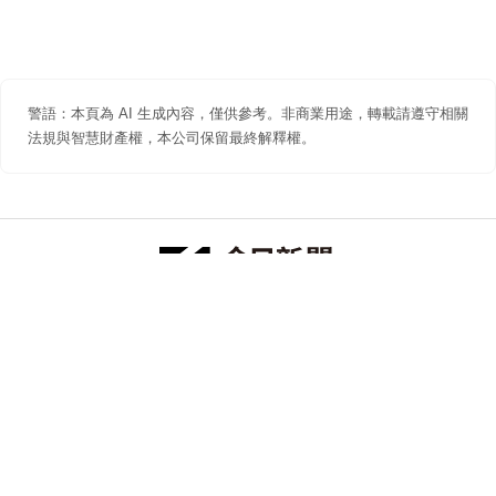
警語：本頁為 AI 生成內容，僅供參考。非商業用途，轉載請遵守相關
法規與智慧財產權，本公司保留最終解釋權。
防詐聲明
著作權聲明
免責聲明
關於我們
隱私權聲明
合作提案
追蹤 NOWNEWS 今日新聞