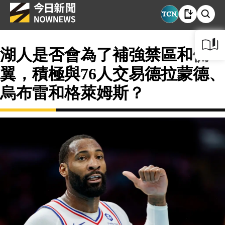
湖人是否會為了補強禁區和側
翼，積極與76人交易德拉蒙德、
烏布雷和格萊姆斯？