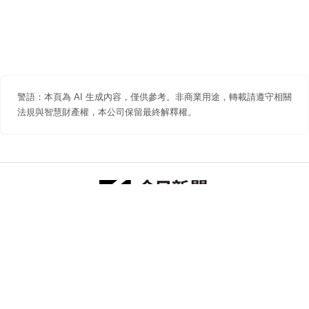
警語：本頁為 AI 生成內容，僅供參考。非商業用途，轉載請遵守相關
法規與智慧財產權，本公司保留最終解釋權。
防詐聲明
著作權聲明
免責聲明
關於我們
隱私權聲明
合作提案
追蹤 NOWNEWS 今日新聞