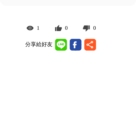
1
0
0
分享給好友