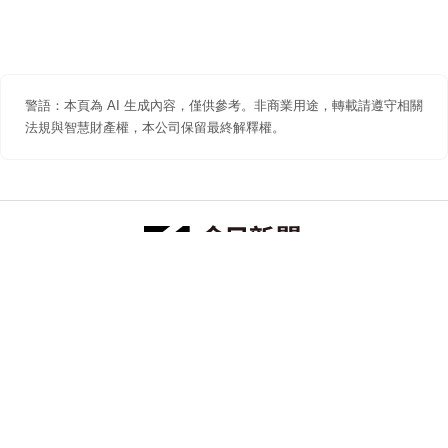
警語：本頁為 AI 生成內容，僅供參考。非商業用途，轉載請遵守相關
法規與智慧財產權，本公司保留最終解釋權。
防詐聲明
著作權聲明
免責聲明
關於我們
隱私權聲明
合作提案
追蹤 NOWNEWS 今日新聞