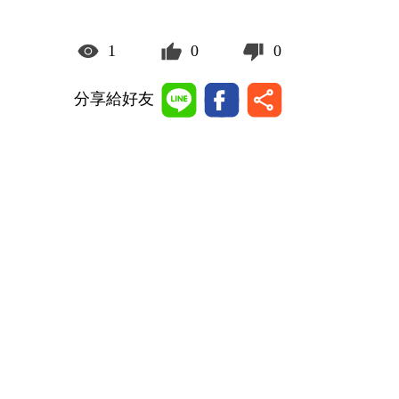
1
0
0
分享給好友