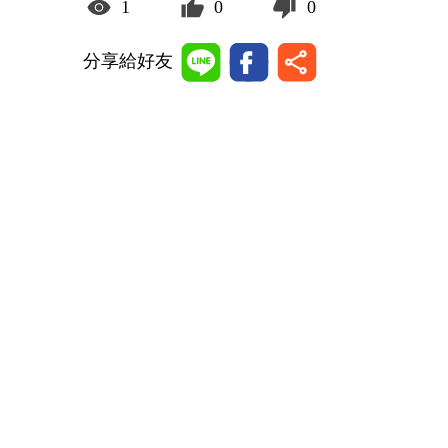
1
0
0
分享給好友