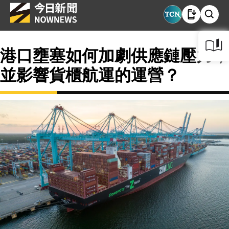
港口壅塞如何加劇供應鏈壓力，
並影響貨櫃航運的運營？