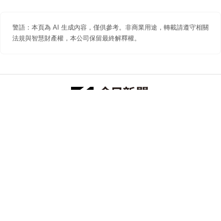
警語：本頁為 AI 生成內容，僅供參考。非商業用途，轉載請遵守相關
法規與智慧財產權，本公司保留最終解釋權。
防詐聲明
著作權聲明
免責聲明
關於我們
隱私權聲明
合作提案
追蹤 NOWNEWS 今日新聞