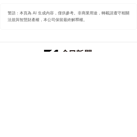
警語：本頁為 AI 生成內容，僅供參考。非商業用途，轉載請遵守相關
法規與智慧財產權，本公司保留最終解釋權。
防詐聲明
著作權聲明
免責聲明
關於我們
隱私權聲明
合作提案
追蹤 NOWNEWS 今日新聞