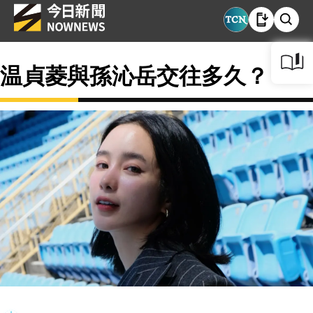
温貞菱與孫沁岳交往多久？