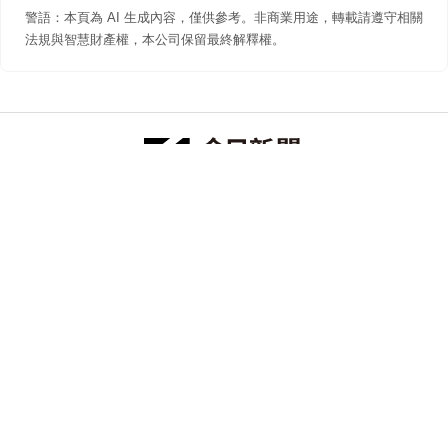
警語：本頁為 AI 生成內容，僅供參考。非商業用途，轉載請遵守相關
法規與智慧財產權，本公司保留最終解釋權。
防詐聲明
著作權聲明
免責聲明
關於我們
隱私權聲明
合作提案
追蹤 NOWNEWS 今日新聞
© 今日傳媒(股)公司版權所有，非經授權，不許轉載本網站內容 ©