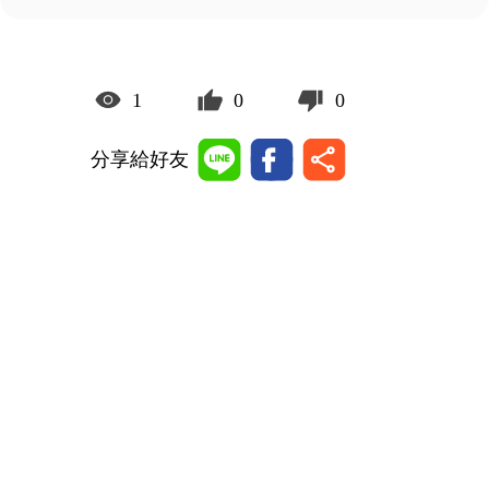
1
0
0
分享給好友