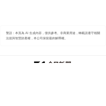
警語：本頁為 AI 生成內容，僅供參考。非商業用途，轉載請遵守相關
法規與智慧財產權，本公司保留最終解釋權。
防詐聲明
著作權聲明
免責聲明
關於我們
隱私權聲明
合作提案
追蹤 NOWNEWS 今日新聞