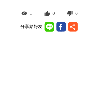
1
0
0
分享給好友