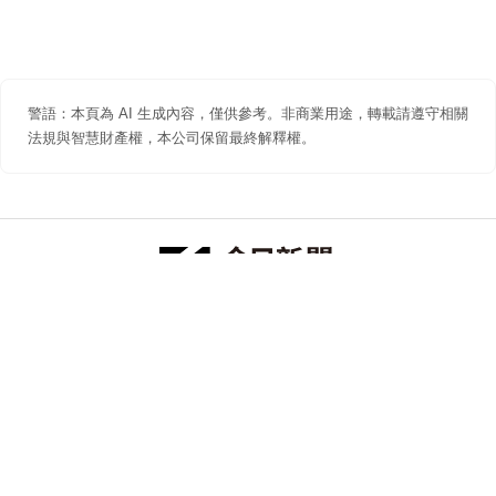
警語：本頁為 AI 生成內容，僅供參考。非商業用途，轉載請遵守相關
法規與智慧財產權，本公司保留最終解釋權。
防詐聲明
著作權聲明
免責聲明
關於我們
隱私權聲明
合作提案
追蹤 NOWNEWS 今日新聞