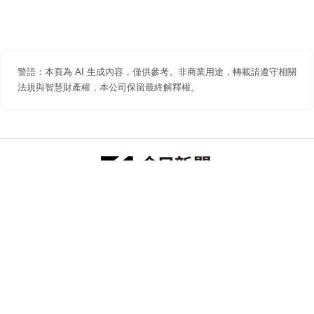
警語：本頁為 AI 生成內容，僅供參考。非商業用途，轉載請遵守相關
法規與智慧財產權，本公司保留最終解釋權。
防詐聲明
著作權聲明
免責聲明
關於我們
隱私權聲明
合作提案
追蹤 NOWNEWS 今日新聞