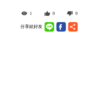
1
0
0
分享給好友