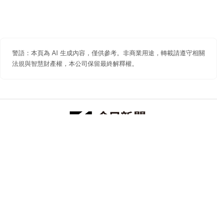
警語：本頁為 AI 生成內容，僅供參考。非商業用途，轉載請遵守相關
法規與智慧財產權，本公司保留最終解釋權。
防詐聲明
著作權聲明
免責聲明
關於我們
隱私權聲明
合作提案
追蹤 NOWNEWS 今日新聞