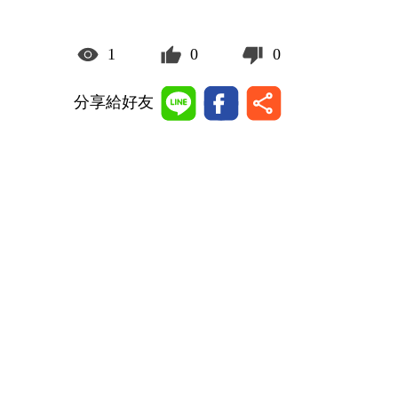
1
0
0
分享給好友