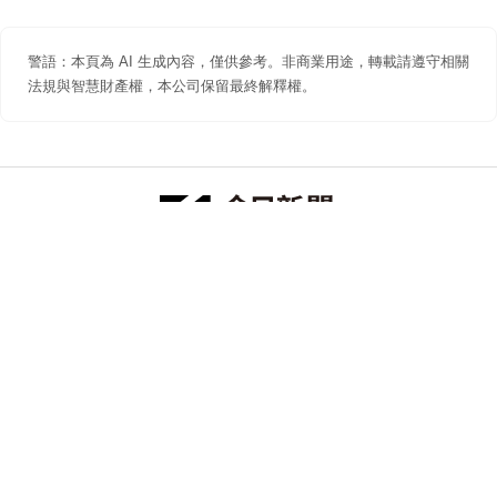
警語：本頁為 AI 生成內容，僅供參考。非商業用途，轉載請遵守相關
法規與智慧財產權，本公司保留最終解釋權。
防詐聲明
著作權聲明
免責聲明
關於我們
隱私權聲明
合作提案
追蹤 NOWNEWS 今日新聞