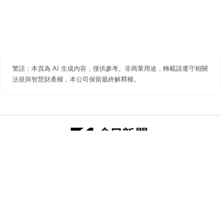
警語：本頁為 AI 生成內容，僅供參考。非商業用途，轉載請遵守相關
法規與智慧財產權，本公司保留最終解釋權。
防詐聲明
著作權聲明
免責聲明
關於我們
隱私權聲明
合作提案
追蹤 NOWNEWS 今日新聞