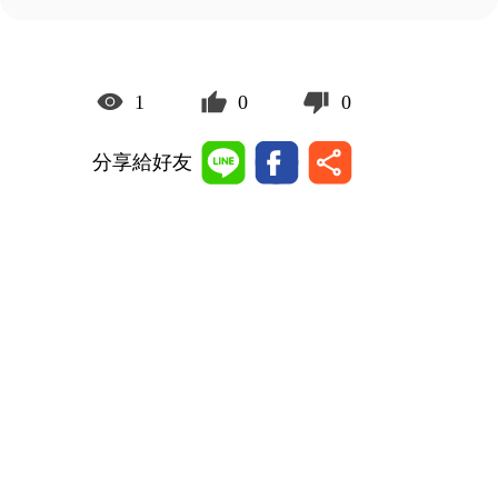
1
0
0
分享給好友