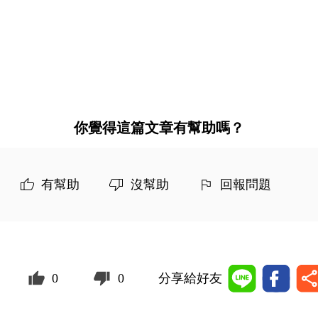
你覺得這篇文章有幫助嗎？
有幫助
沒幫助
回報問題
0
0
分享給好友