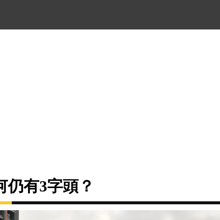
何仍有3字頭？