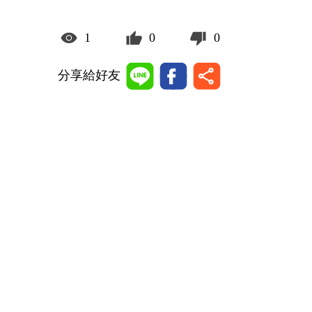
1
0
0
分享給好友