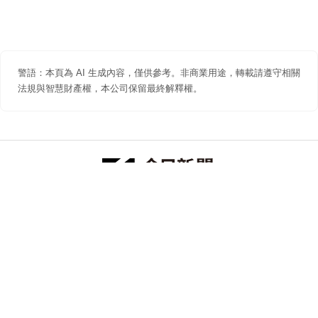
警語：本頁為 AI 生成內容，僅供參考。非商業用途，轉載請遵守相關
法規與智慧財產權，本公司保留最終解釋權。
防詐聲明
著作權聲明
免責聲明
關於我們
隱私權聲明
合作提案
追蹤 NOWNEWS 今日新聞