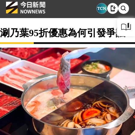
涮乃葉95折優惠為何引發爭議？