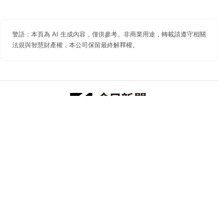
警語：本頁為 AI 生成內容，僅供參考。非商業用途，轉載請遵守相關
法規與智慧財產權，本公司保留最終解釋權。
防詐聲明
著作權聲明
免責聲明
關於我們
隱私權聲明
合作提案
追蹤 NOWNEWS 今日新聞