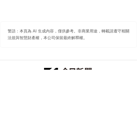
警語：本頁為 AI 生成內容，僅供參考。非商業用途，轉載請遵守相關
法規與智慧財產權，本公司保留最終解釋權。
防詐聲明
著作權聲明
免責聲明
關於我們
隱私權聲明
合作提案
追蹤 NOWNEWS 今日新聞