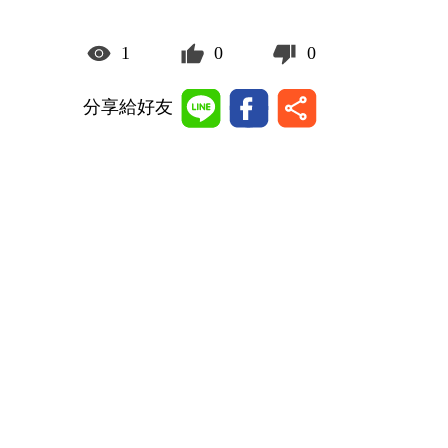
1
0
0
分享給好友