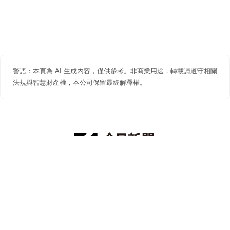
警語：本頁為 AI 生成內容，僅供參考。非商業用途，轉載請遵守相關
法規與智慧財產權，本公司保留最終解釋權。
防詐聲明
著作權聲明
免責聲明
關於我們
隱私權聲明
合作提案
追蹤 NOWNEWS 今日新聞