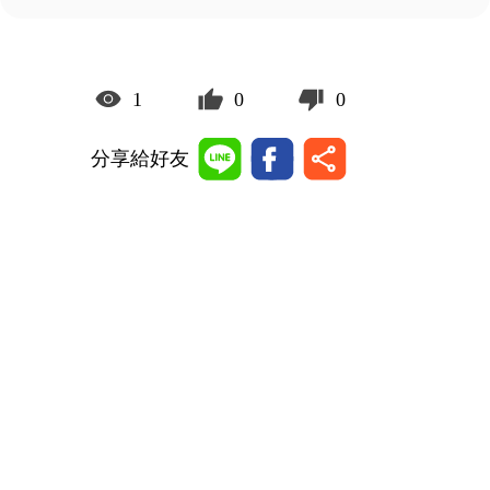
1
0
0
分享給好友