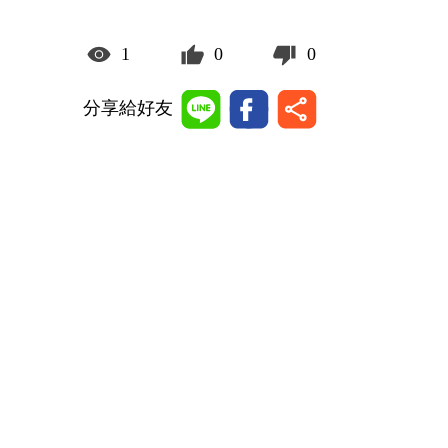
1
0
0
分享給好友