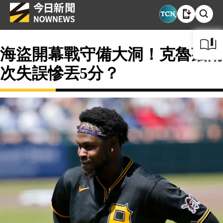
海盜開幕戰守備大洞！克魯茲兩
次失誤慘丟5分？