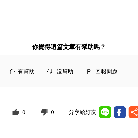
你覺得這篇文章有幫助嗎？
有幫助
沒幫助
回報問題
0
0
分享給好友