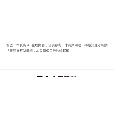
警語：本頁為 AI 生成內容，僅供參考。非商業用途，轉載請遵守相關
法規與智慧財產權，本公司保留最終解釋權。
防詐聲明
著作權聲明
免責聲明
關於我們
隱私權聲明
合作提案
追蹤 NOWNEWS 今日新聞