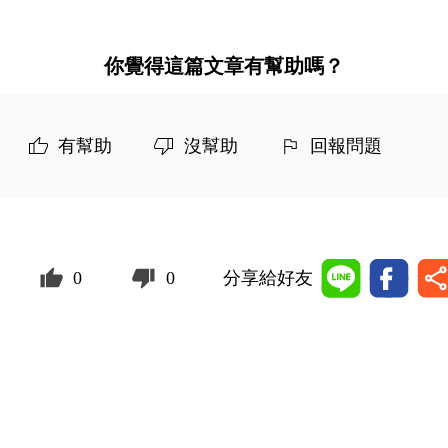
你覺得這篇文章有幫助嗎？
有幫助
沒幫助
回報問題
0
0
分享給好友