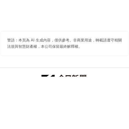
警語：本頁為 AI 生成內容，僅供參考。非商業用途，轉載請遵守相關
法規與智慧財產權，本公司保留最終解釋權。
防詐聲明
著作權聲明
免責聲明
關於我們
隱私權聲明
合作提案
追蹤 NOWNEWS 今日新聞