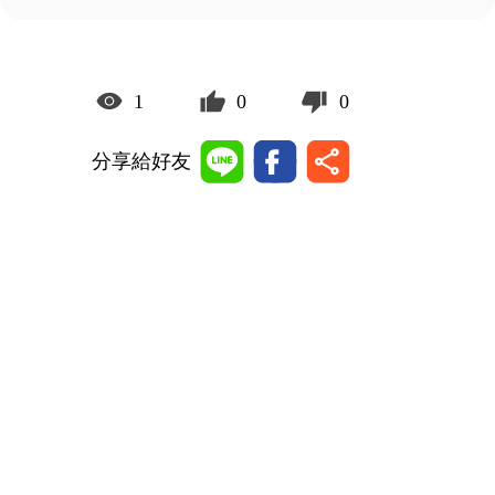
1
0
0
分享給好友