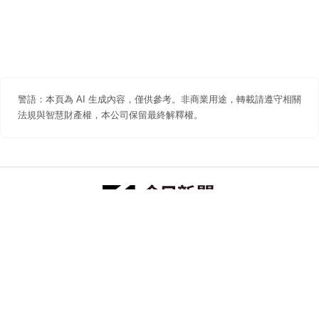
警語：本頁為 AI 生成內容，僅供參考。非商業用途，轉載請遵守相關
法規與智慧財產權，本公司保留最終解釋權。
防詐聲明
著作權聲明
免責聲明
關於我們
隱私權聲明
合作提案
追蹤 NOWNEWS 今日新聞