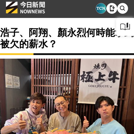
浩子、阿翔、顏永烈何時能拿到
被欠的薪水？