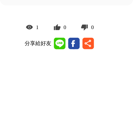
1
0
0
分享給好友