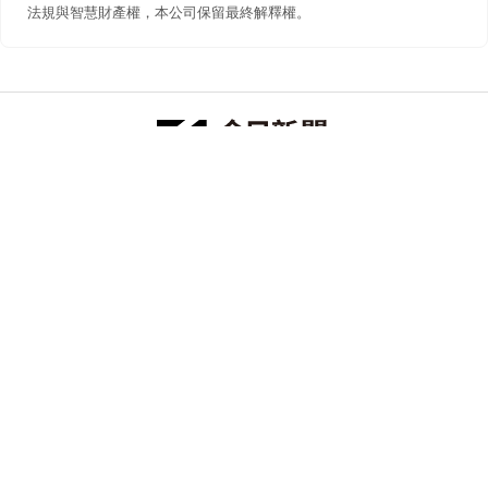
法規與智慧財產權，本公司保留最終解釋權。
防詐聲明
著作權聲明
免責聲明
關於我們
隱私權聲明
合作提案
追蹤 NOWNEWS 今日新聞
© 今日傳媒(股)公司版權所有，非經授權，不許轉載本網站內容 ©
2026 NOWNEWS.com. All Rights Reserved.