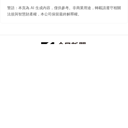
警語：本頁為 AI 生成內容，僅供參考。非商業用途，轉載請遵守相關
法規與智慧財產權，本公司保留最終解釋權。
防詐聲明
著作權聲明
免責聲明
關於我們
隱私權聲明
合作提案
追蹤 NOWNEWS 今日新聞
© 今日傳媒(股)公司版權所有，非經授權，不許轉載本網站內容 ©