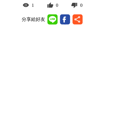
1
0
0
分享給好友