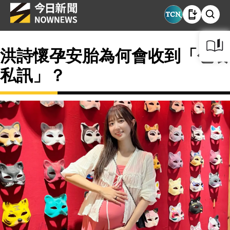
洪詩懷孕安胎為何會收到「包養
私訊」？