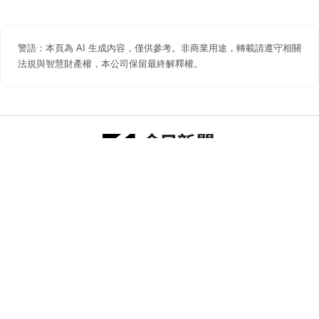
警語：本頁為 AI 生成內容，僅供參考。非商業用途，轉載請遵守相關
法規與智慧財產權，本公司保留最終解釋權。
防詐聲明
著作權聲明
免責聲明
關於我們
隱私權聲明
合作提案
追蹤 NOWNEWS 今日新聞