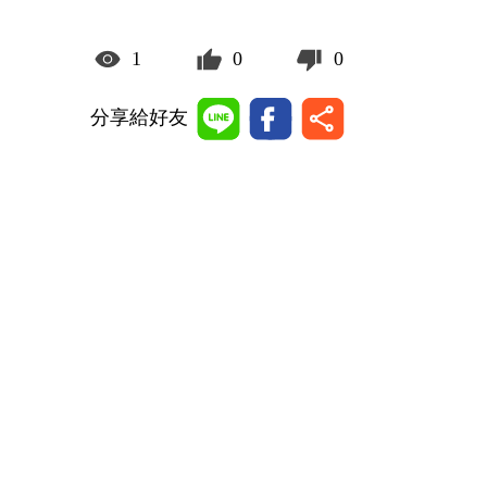
1
0
0
分享給好友