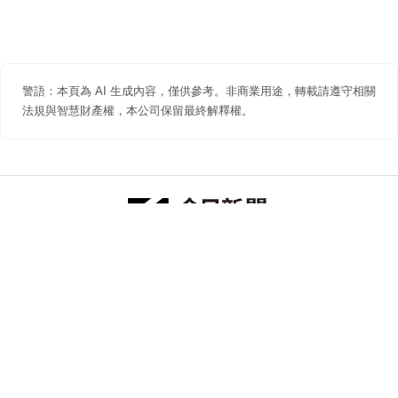
警語：本頁為 AI 生成內容，僅供參考。非商業用途，轉載請遵守相關
法規與智慧財產權，本公司保留最終解釋權。
防詐聲明
著作權聲明
免責聲明
關於我們
隱私權聲明
合作提案
追蹤 NOWNEWS 今日新聞