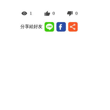
1
0
0
分享給好友