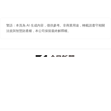
警語：本頁為 AI 生成內容，僅供參考。非商業用途，轉載請遵守相關
法規與智慧財產權，本公司保留最終解釋權。
防詐聲明
著作權聲明
免責聲明
關於我們
隱私權聲明
合作提案
追蹤 NOWNEWS 今日新聞