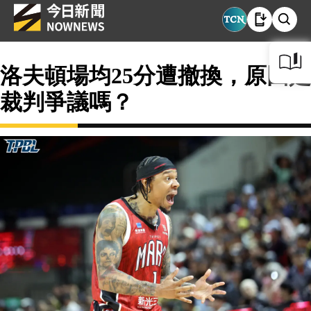
洛夫頓場均25分遭撤換，原因是
裁判爭議嗎？