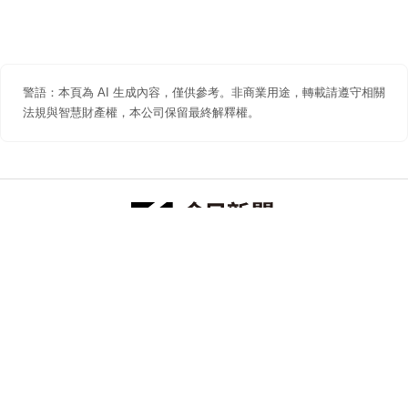
警語：本頁為 AI 生成內容，僅供參考。非商業用途，轉載請遵守相關
法規與智慧財產權，本公司保留最終解釋權。
防詐聲明
著作權聲明
免責聲明
關於我們
隱私權聲明
合作提案
追蹤 NOWNEWS 今日新聞