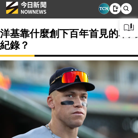
洋基靠什麼創下百年首見的單局
紀錄？