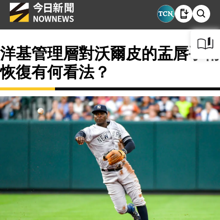
洋基管理層對沃爾皮的盂唇手術
恢復有何看法？