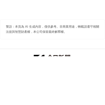
警語：本頁為 AI 生成內容，僅供參考。非商業用途，轉載請遵守相關
法規與智慧財產權，本公司保留最終解釋權。
防詐聲明
著作權聲明
免責聲明
關於我們
隱私權聲明
合作提案
追蹤 NOWNEWS 今日新聞