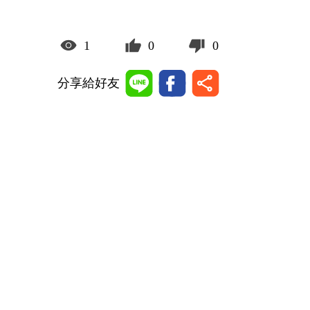
1
0
0
分享給好友