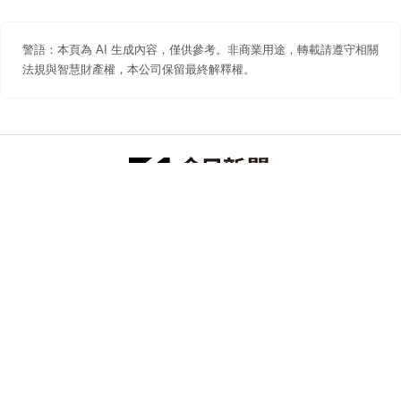
警語：本頁為 AI 生成內容，僅供參考。非商業用途，轉載請遵守相關
法規與智慧財產權，本公司保留最終解釋權。
防詐聲明
著作權聲明
免責聲明
關於我們
隱私權聲明
合作提案
追蹤 NOWNEWS 今日新聞