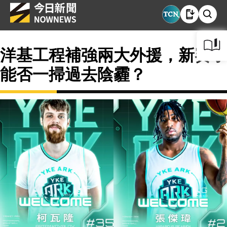
洋基工程補強兩大外援，新賽季
能否一掃過去陰霾？