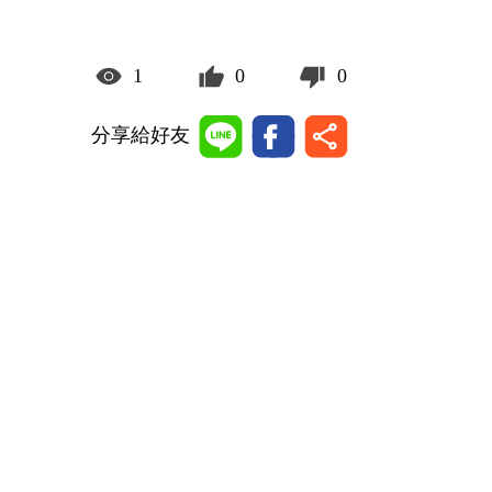
1
0
0
分享給好友