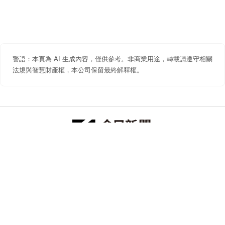
警語：本頁為 AI 生成內容，僅供參考。非商業用途，轉載請遵守相關
法規與智慧財產權，本公司保留最終解釋權。
防詐聲明
著作權聲明
免責聲明
關於我們
隱私權聲明
合作提案
追蹤 NOWNEWS 今日新聞