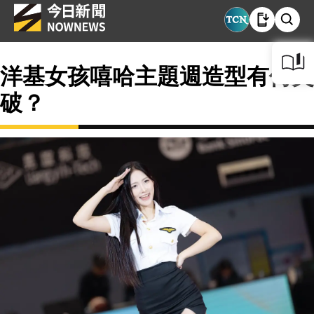
洋基女孩嘻哈主題週造型有何突
破？