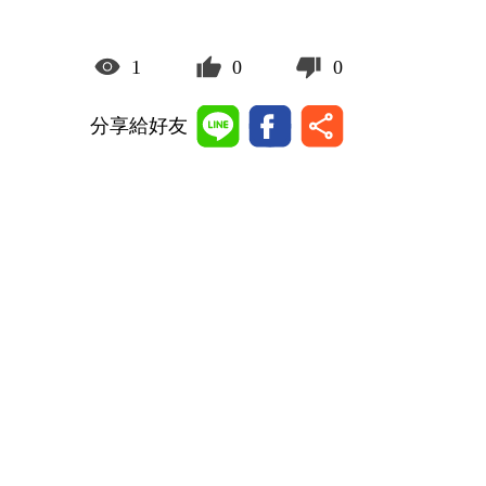
1
0
0
分享給好友