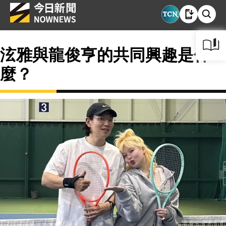
泫雅與龍俊亨的共同興趣是什
麼？