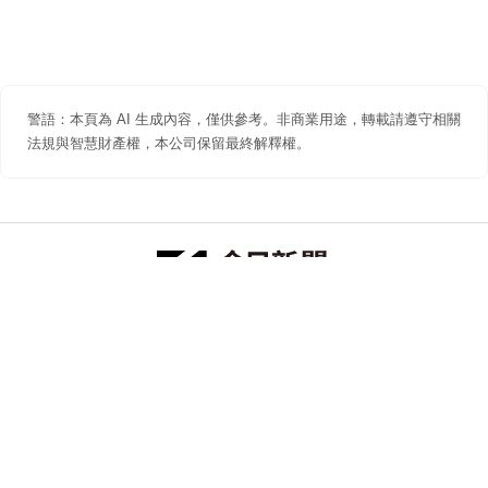
警語：本頁為 AI 生成內容，僅供參考。非商業用途，轉載請遵守相關
法規與智慧財產權，本公司保留最終解釋權。
防詐聲明
著作權聲明
免責聲明
關於我們
隱私權聲明
合作提案
追蹤 NOWNEWS 今日新聞