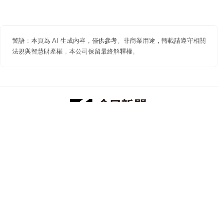
警語：本頁為 AI 生成內容，僅供參考。非商業用途，轉載請遵守相關
法規與智慧財產權，本公司保留最終解釋權。
防詐聲明
著作權聲明
免責聲明
關於我們
隱私權聲明
合作提案
追蹤 NOWNEWS 今日新聞