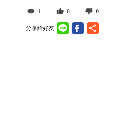
1
0
0
分享給好友