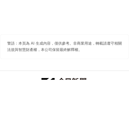
警語：本頁為 AI 生成內容，僅供參考。非商業用途，轉載請遵守相關
法規與智慧財產權，本公司保留最終解釋權。
防詐聲明
著作權聲明
免責聲明
關於我們
隱私權聲明
合作提案
追蹤 NOWNEWS 今日新聞