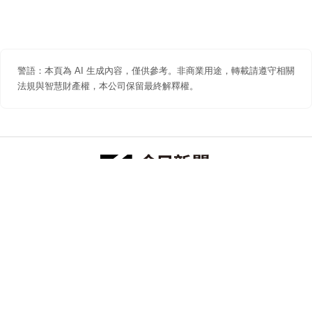
警語：本頁為 AI 生成內容，僅供參考。非商業用途，轉載請遵守相關
法規與智慧財產權，本公司保留最終解釋權。
防詐聲明
著作權聲明
免責聲明
關於我們
隱私權聲明
合作提案
追蹤 NOWNEWS 今日新聞