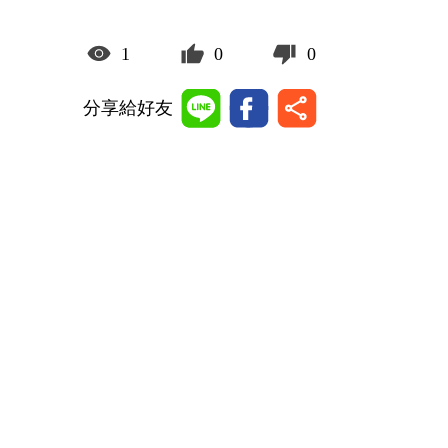
1
0
0
分享給好友