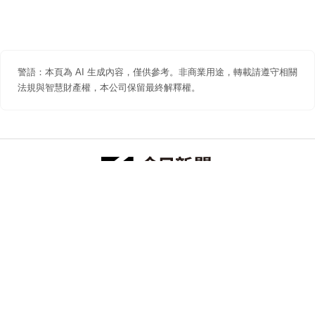
警語：本頁為 AI 生成內容，僅供參考。非商業用途，轉載請遵守相關
法規與智慧財產權，本公司保留最終解釋權。
防詐聲明
著作權聲明
免責聲明
關於我們
隱私權聲明
合作提案
追蹤 NOWNEWS 今日新聞