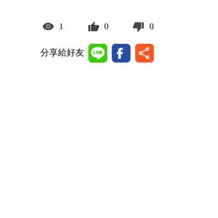
1
0
0
分享給好友