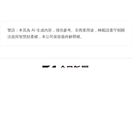
警語：本頁為 AI 生成內容，僅供參考。非商業用途，轉載請遵守相關
法規與智慧財產權，本公司保留最終解釋權。
防詐聲明
著作權聲明
免責聲明
關於我們
隱私權聲明
合作提案
追蹤 NOWNEWS 今日新聞