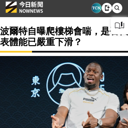
波爾特自曝爬樓梯會喘，是否代
表體能已嚴重下滑？