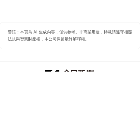
警語：本頁為 AI 生成內容，僅供參考。非商業用途，轉載請遵守相關
法規與智慧財產權，本公司保留最終解釋權。
防詐聲明
著作權聲明
免責聲明
關於我們
隱私權聲明
合作提案
追蹤 NOWNEWS 今日新聞