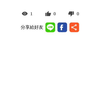
1
0
0
分享給好友