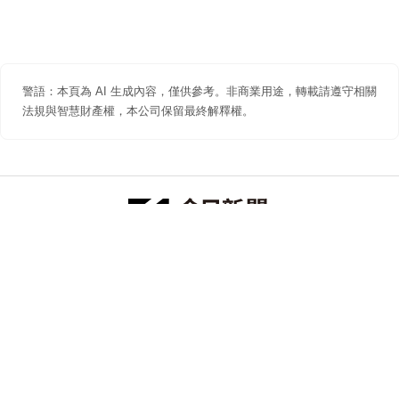
警語：本頁為 AI 生成內容，僅供參考。非商業用途，轉載請遵守相關
法規與智慧財產權，本公司保留最終解釋權。
防詐聲明
著作權聲明
免責聲明
關於我們
隱私權聲明
合作提案
追蹤 NOWNEWS 今日新聞