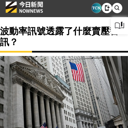
波動率訊號透露了什麼賣壓警
訊？