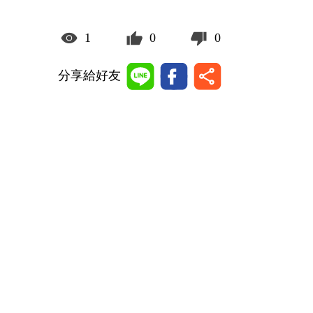
1
0
0
分享給好友