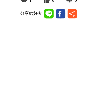
1
0
0
分享給好友