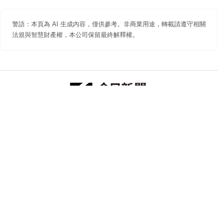
警語：本頁為 AI 生成內容，僅供參考。非商業用途，轉載請遵守相關
法規與智慧財產權，本公司保留最終解釋權。
防詐聲明
著作權聲明
免責聲明
關於我們
隱私權聲明
合作提案
追蹤 NOWNEWS 今日新聞