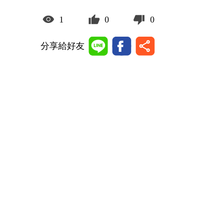
1
0
0
分享給好友