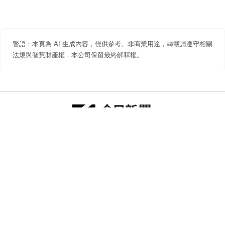
警語：本頁為 AI 生成內容，僅供參考。非商業用途，轉載請遵守相關
法規與智慧財產權，本公司保留最終解釋權。
防詐聲明
著作權聲明
免責聲明
關於我們
隱私權聲明
合作提案
追蹤 NOWNEWS 今日新聞