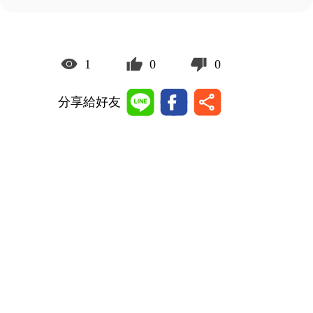
1
0
0
分享給好友