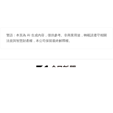
警語：本頁為 AI 生成內容，僅供參考。非商業用途，轉載請遵守相關
法規與智慧財產權，本公司保留最終解釋權。
防詐聲明
著作權聲明
免責聲明
關於我們
隱私權聲明
合作提案
追蹤 NOWNEWS 今日新聞