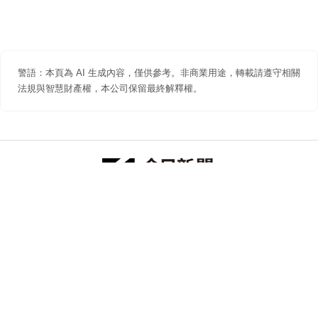
警語：本頁為 AI 生成內容，僅供參考。非商業用途，轉載請遵守相關
法規與智慧財產權，本公司保留最終解釋權。
防詐聲明
著作權聲明
免責聲明
關於我們
隱私權聲明
合作提案
追蹤 NOWNEWS 今日新聞