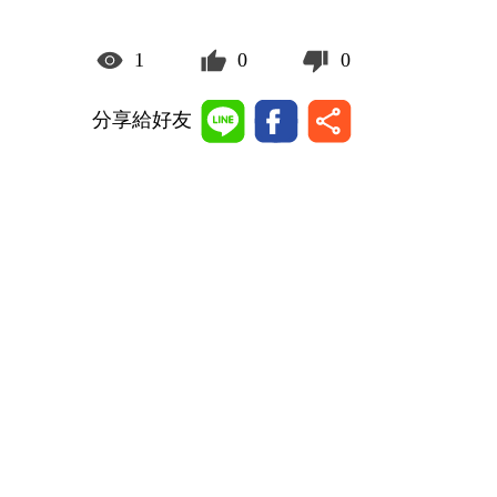
1
0
0
分享給好友