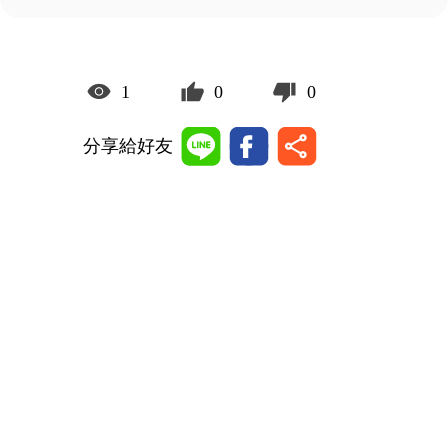
1
0
0
分享給好友