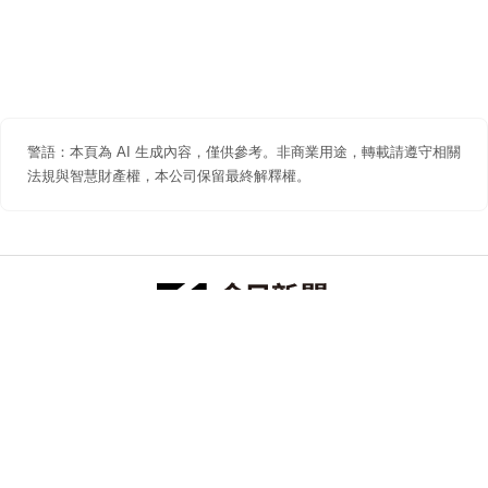
警語：本頁為 AI 生成內容，僅供參考。非商業用途，轉載請遵守相關
法規與智慧財產權，本公司保留最終解釋權。
防詐聲明
著作權聲明
免責聲明
關於我們
隱私權聲明
合作提案
追蹤 NOWNEWS 今日新聞