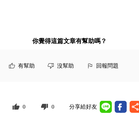
你覺得這篇文章有幫助嗎？
有幫助
沒幫助
回報問題
0
0
分享給好友