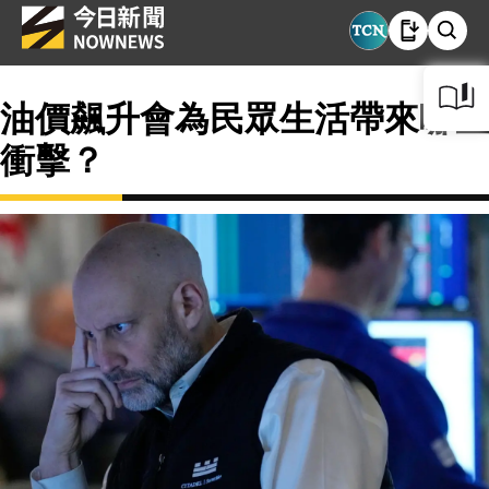
油價飆升會為民眾生活帶來哪些
衝擊？