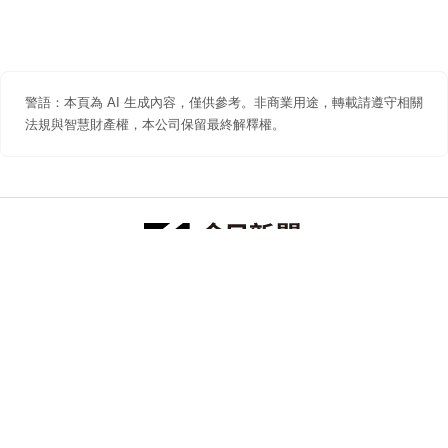
警語：本頁為 AI 生成內容，僅供參考。非商業用途，轉載請遵守相關
法規與智慧財產權，本公司保留最終解釋權。
防詐聲明
著作權聲明
免責聲明
關於我們
隱私權聲明
合作提案
追蹤 NOWNEWS 今日新聞