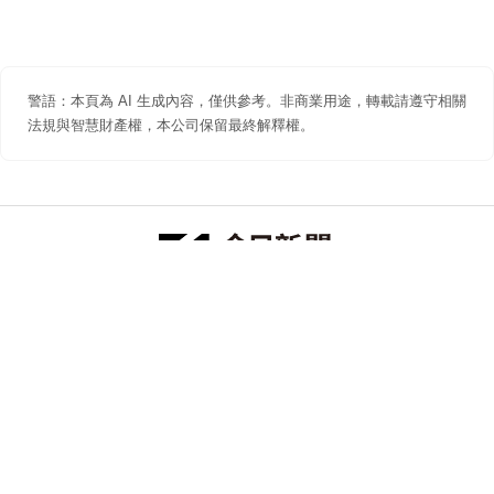
警語：本頁為 AI 生成內容，僅供參考。非商業用途，轉載請遵守相關
法規與智慧財產權，本公司保留最終解釋權。
防詐聲明
著作權聲明
免責聲明
關於我們
隱私權聲明
合作提案
追蹤 NOWNEWS 今日新聞