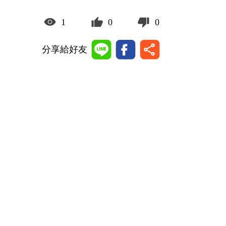
1
0
0
分享給好友