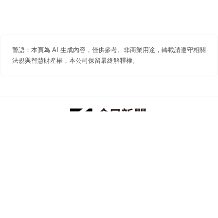
警語：本頁為 AI 生成內容，僅供參考。非商業用途，轉載請遵守相關
法規與智慧財產權，本公司保留最終解釋權。
防詐聲明
著作權聲明
免責聲明
關於我們
隱私權聲明
合作提案
追蹤 NOWNEWS 今日新聞