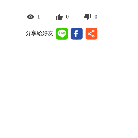
1
0
0
分享給好友